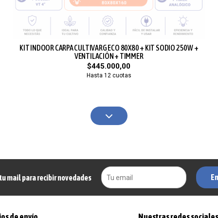
KIT INDOOR CARPA CULTIVARG ECO 80X80 + KIT SODIO 250W +
VENTILACIÓN + TIMMER
$445.000,00
Hasta 12 cuotas
En
tu mail para recibir novedades
os de envío
Nuestras redes sociale