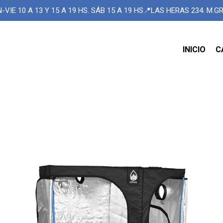
-VIE 10 A 13 Y 15 A 19 HS. SÁB 15 A 19 HS📍LAS HERAS 234. M.
INICIO
C