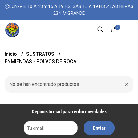
🕑LUN-VIE 10 A 13 Y 15 A 19 HS. SÁB 15 A 19 HS📍LAS HERAS
234. M.GRANDE
0
Inicio
SUSTRATOS
ENMIENDAS - POLVOS DE ROCA
No se han encontrado productos
Dejanos tu mail para recibir novedades
Enviar