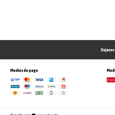
Dejanos 
Medios de pago
Medi