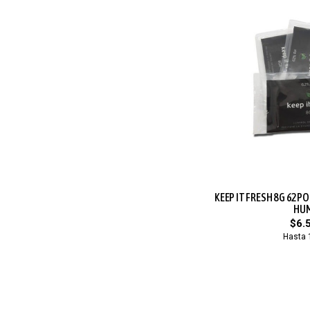
KEEP IT FRESH 8G 62P
HU
$6.
Hasta 