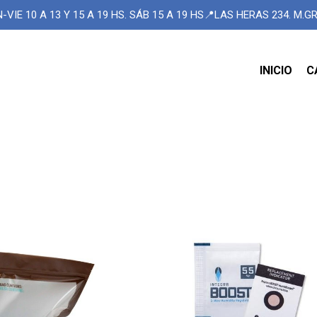
-VIE 10 A 13 Y 15 A 19 HS. SÁB 15 A 19 HS📍LAS HERAS 234. M.
INICIO
C