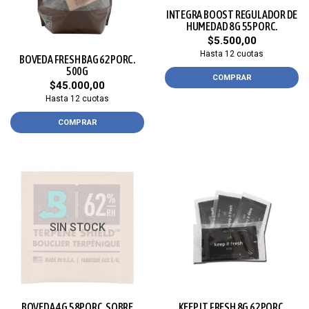
INTEGRA BOOST REGULADOR DE
HUMEDAD 8G 55PORC.
$5.500,00
Hasta 12 cuotas
BOVEDA FRESH BAG 62PORC.
500G
COMPRAR
$45.000,00
Hasta 12 cuotas
COMPRAR
SIN STOCK
BOVEDA 4G 58PORC. SOBRE
KEEP IT FRESH 8G 62PORC.