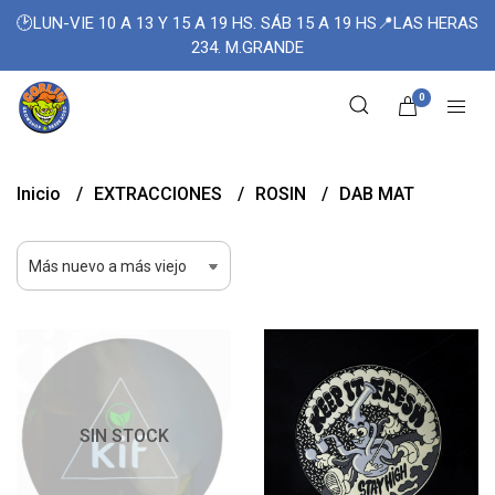
🕑LUN-VIE 10 A 13 Y 15 A 19 HS. SÁB 15 A 19 HS📍LAS HERAS
234. M.GRANDE
0
Inicio
EXTRACCIONES
ROSIN
DAB MAT
SIN STOCK