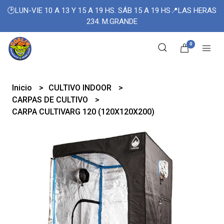
🕑LUN-VIE 10 A 13 Y 15 A 19 HS. SÁB 15 A 19 HS📍LAS HERAS
234. M.GRANDE
0
Inicio
CULTIVO INDOOR
CARPAS DE CULTIVO
CARPA CULTIVARG 120 (120X120X200)