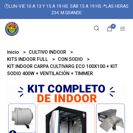
🕑LUN-VIE 10 A 13 Y 15 A 19 HS. SÁB 15 A 19 HS📍LAS HERAS
234. M.GRANDE
0
Inicio
CULTIVO INDOOR
KITS INDOOR FULL
CON SODIO
KIT INDOOR CARPA CULTIVARG ECO 100X100 + KIT
SODIO 400W + VENTILACIÓN + TIMMER