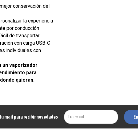
mejor conservación del
rsonalizar la experiencia
nte por conducción
ácil de transportar
uración con carga USB-C
es individuales con
n un vaporizador
rendimiento para
 donde quieran.
En
tu mail para recibir novedades