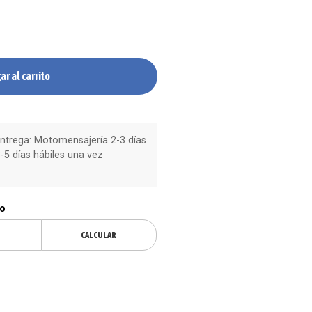
ar al carrito
trega: Motomensajería 2-3 días
-5 días hábiles una vez
ío
CALCULAR