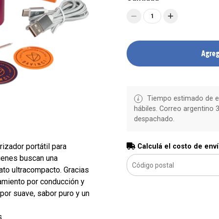
1
Agreg
Tiempo estimado de en
hábiles. Correo argentino 3
despachado.
izador portátil para
Calculá el costo de env
ienes buscan una
to ultracompacto. Gracias
amiento por conducción y
por suave, sabor puro y un
s