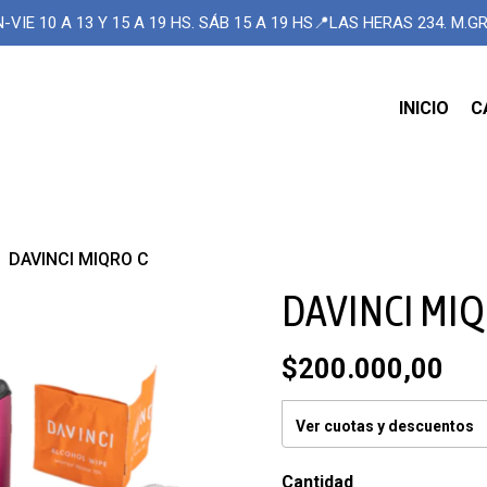
-VIE 10 A 13 Y 15 A 19 HS. SÁB 15 A 19 HS📍LAS HERAS 234. M.
INICIO
C
DAVINCI MIQRO C
DAVINCI MIQ
$200.000,00
Ver cuotas y descuentos
Cantidad