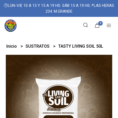
🕑LUN-VIE 10 A 13 Y 15 A 19 HS. SÁB 15 A 19 HS📍LAS HERAS
234. M.GRANDE
0
Inicio
SUSTRATOS
TASTY LIVING SOIL 50L