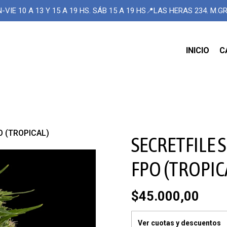
-VIE 10 A 13 Y 15 A 19 HS. SÁB 15 A 19 HS📍LAS HERAS 234. M.
INICIO
C
O (TROPICAL)
SECRETFILE 
FPO (TROPIC
$45.000,00
Ver cuotas y descuentos