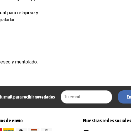
eal para relajarse y
paladar.
resco y mentolado.
En
tu mail para recibir novedades
os de envío
Nuestras redes sociale