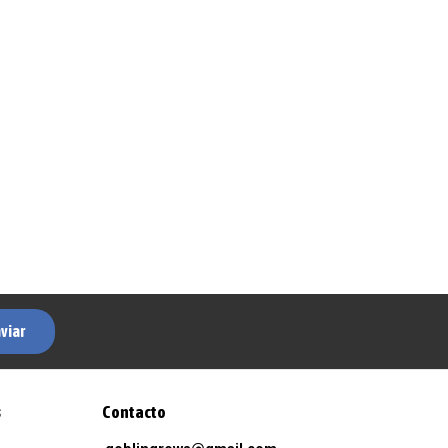
viar
s
Contacto