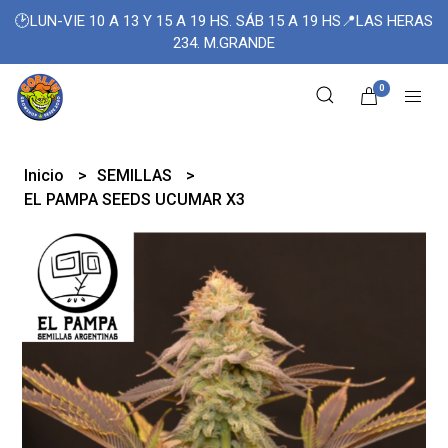
🕑LUN-VIE 10 A 13 Y 15 A 19 HS. SÁB 15 A 19 HS📍LAS HERAS
234. M.GRANDE
0
Inicio
SEMILLAS
EL PAMPA SEEDS UCUMAR X3