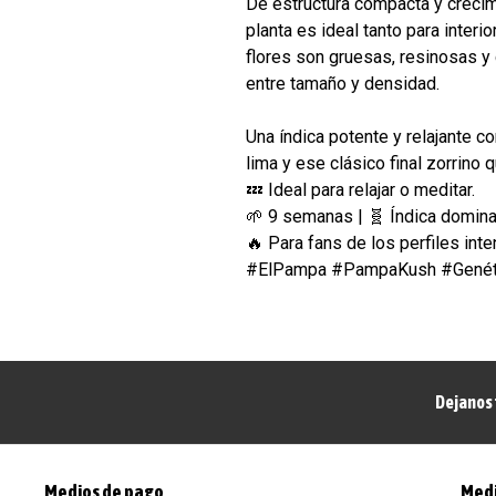
De estructura compacta y crecim
planta es ideal tanto para interi
flores son gruesas, resinosas y
entre tamaño y densidad.
Una índica potente y relajante co
lima y ese clásico final zorrino 
💤 Ideal para relajar o meditar.
🌱 9 semanas | 🧬 Índica domin
🔥 Para fans de los perfiles int
#ElPampa #PampaKush #Genéti
Dejanos 
Medios de pago
Medi