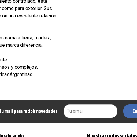
iento controlado, esta
or como para exterior. Sus
 con una excelente relación
n aroma a tierra, madera,
que marca diferencia.
ante
ensos y complejos.
casArgentinas
En
tu mail para recibir novedades
os de envío
Nuestras redes sociale