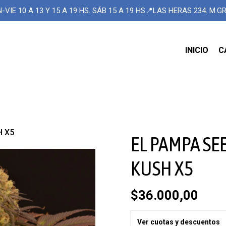
-VIE 10 A 13 Y 15 A 19 HS. SÁB 15 A 19 HS📍LAS HERAS 234. M.
INICIO
C
H X5
EL PAMPA SE
KUSH X5
$36.000,00
Ver cuotas y descuentos