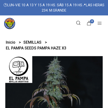
🕑LUN-VIE 10 A 13 Y 15 A 19 HS. SÁB 15 A 19 HS📍LAS HERAS
234. M.GRANDE
0
Inicio
SEMILLAS
EL PAMPA SEEDS PAMPA HAZE X3