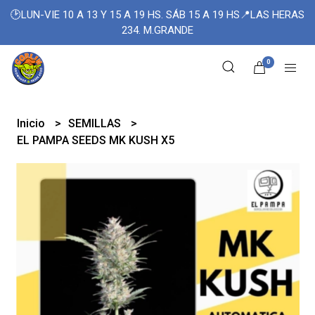
🕑LUN-VIE 10 A 13 Y 15 A 19 HS. SÁB 15 A 19 HS📍LAS HERAS
234. M.GRANDE
0
Inicio
SEMILLAS
EL PAMPA SEEDS MK KUSH X5