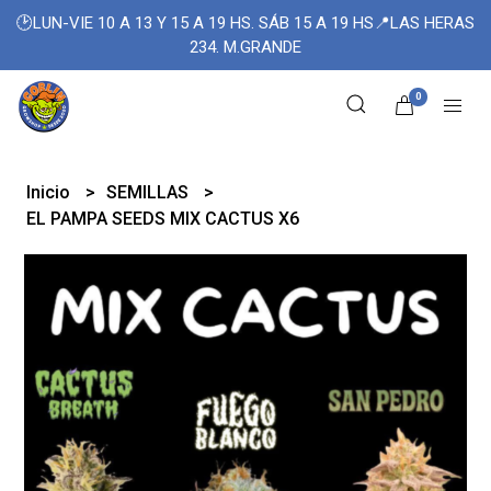
🕑LUN-VIE 10 A 13 Y 15 A 19 HS. SÁB 15 A 19 HS📍LAS HERAS
234. M.GRANDE
0
Inicio
SEMILLAS
EL PAMPA SEEDS MIX CACTUS X6