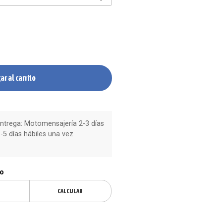
ar al carrito
trega: Motomensajería 2-3 días
-5 días hábiles una vez
ío
CALCULAR