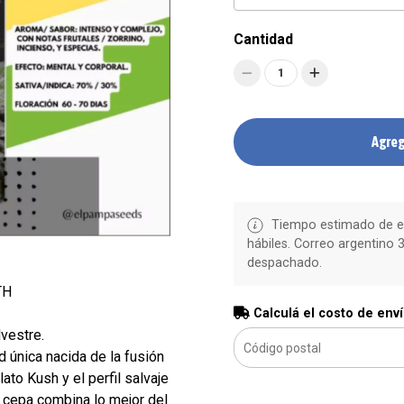
Cantidad
1
Agreg
Tiempo estimado de en
hábiles. Correo argentino 3
despachado.
TH
Calculá el costo de env
vestre.
 única nacida de la fusión
ato Kush y el perfil salvaje
a cepa combina lo mejor del