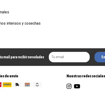
imales
enos intensos y cosechas
En
tu mail para recibir novedades
os de envío
Nuestras redes sociale