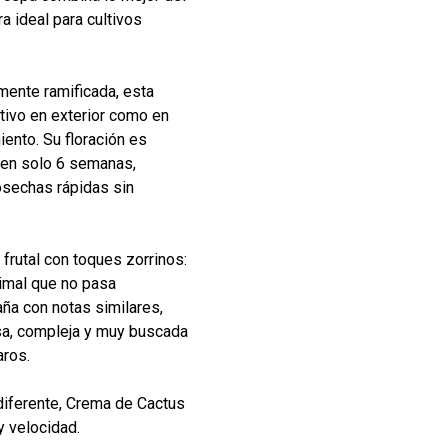
a ideal para cultivos
mente ramificada, esta
ltivo en exterior como en
ento. Su floración es
 en solo 6 semanas,
osechas rápidas sin
o frutal con toques zorrinos:
imal que no pasa
ña con notas similares,
sa, compleja y muy buscada
aros.
diferente, Crema de Cactus
y velocidad.