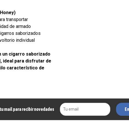
(Honey)
ara transportar
esidad de armado
cigarros saborizados
oltorio individual
 un cigarro saborizado
, ideal para disfrutar de
ilo característico de
En
tu mail para recibir novedades