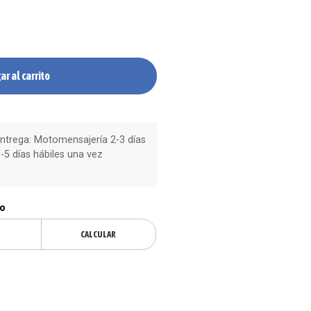
ar al carrito
trega: Motomensajería 2-3 días
-5 días hábiles una vez
ío
CALCULAR