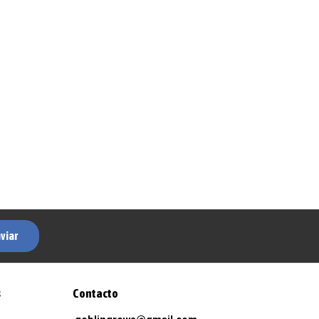
viar
s
Contacto