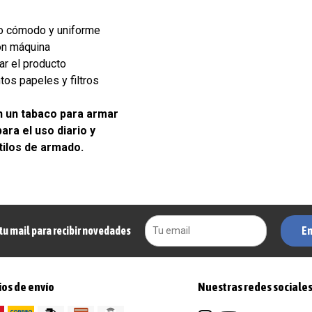
o cómodo y uniforme
on máquina
ar el producto
tos papeles y filtros
n un tabaco para armar
ara el uso diario y
tilos de armado.
En
tu mail para recibir novedades
os de envío
Nuestras redes sociale