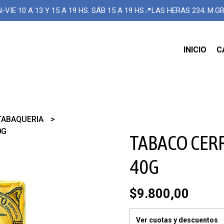
-VIE 10 A 13 Y 15 A 19 HS. SÁB 15 A 19 HS📍LAS HERAS 234. M.
INICIO
C
TABAQUERIA
0G
TABACO CER
40G
$9.800,00
Ver cuotas y descuentos