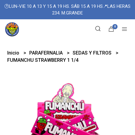
🕑LUN-VIE 10 A 13 Y 15 A 19 HS. SÁB 15 A 19 HS📍LAS HERAS
234. M.GRANDE
0
Inicio
PARAFERNALIA
SEDAS Y FILTROS
FUMANCHU STRAWBERRY 1 1/4