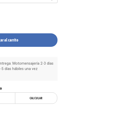
ar al carrito
trega: Motomensajería 2-3 días
-5 días hábiles una vez
ío
CALCULAR