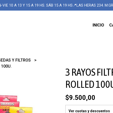
-VIE 10 A 13 Y 15 A 19 HS. SÁB 15 A 19 HS📍LAS HERAS 234. M.
INICIO
C
SEDAS Y FILTROS
 100U.
3 RAYOS FIL
ROLLED 100
$9.500,00
Ver cuotas y descuentos