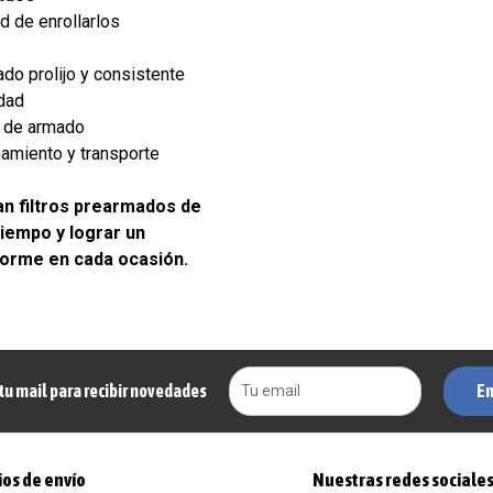
d de enrollarlos
do prolijo y consistente
idad
o de armado
amiento y transporte
n filtros prearmados de
iempo y lograr un
forme en cada ocasión.
En
tu mail para recibir novedades
os de envío
Nuestras redes sociale