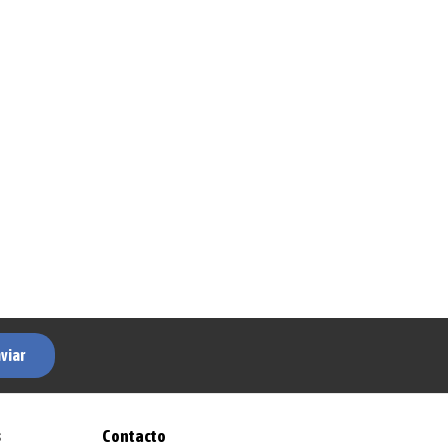
viar
s
Contacto