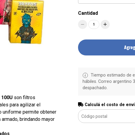
Cantidad
1
Agreg
Tiempo estimado de en
hábiles. Correo argentino 3
despachado.
d 100U
son filtros
les para agilizar el
Calculá el costo de env
to uniforme permite obtener
a armado, brindando mayor
mados