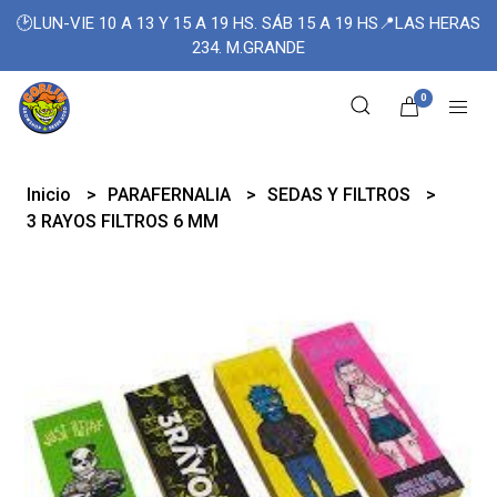
🕑LUN-VIE 10 A 13 Y 15 A 19 HS. SÁB 15 A 19 HS📍LAS HERAS
234. M.GRANDE
0
Inicio
PARAFERNALIA
SEDAS Y FILTROS
3 RAYOS FILTROS 6 MM