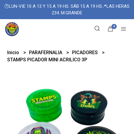
🕑LUN-VIE 10 A 13 Y 15 A 19 HS. SÁB 15 A 19 HS📍LAS HERAS
234. M.GRANDE
0
Inicio
PARAFERNALIA
PICADORES
STAMPS PICADOR MINI ACRILICO 3P