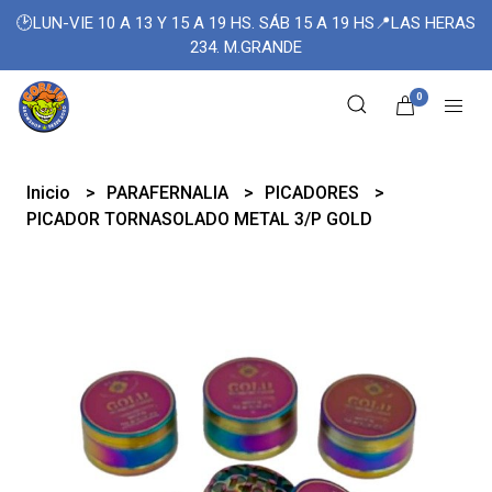
🕑LUN-VIE 10 A 13 Y 15 A 19 HS. SÁB 15 A 19 HS📍LAS HERAS
234. M.GRANDE
0
Inicio
PARAFERNALIA
PICADORES
PICADOR TORNASOLADO METAL 3/P GOLD