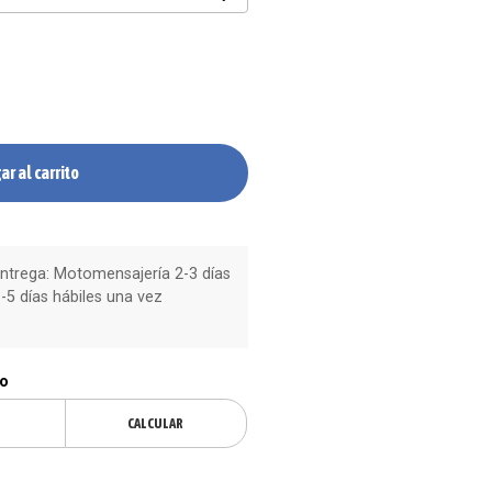
ar al carrito
trega: Motomensajería 2-3 días
-5 días hábiles una vez
ío
CALCULAR