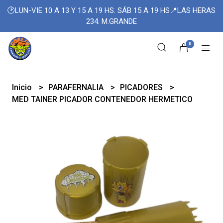
🕑LUN-VIE 10 A 13 Y 15 A 19 HS. SÁB 15 A 19 HS📍LAS HERAS
234. M.GRANDE
0
Inicio
PARAFERNALIA
PICADORES
MED TAINER PICADOR CONTENEDOR HERMETICO