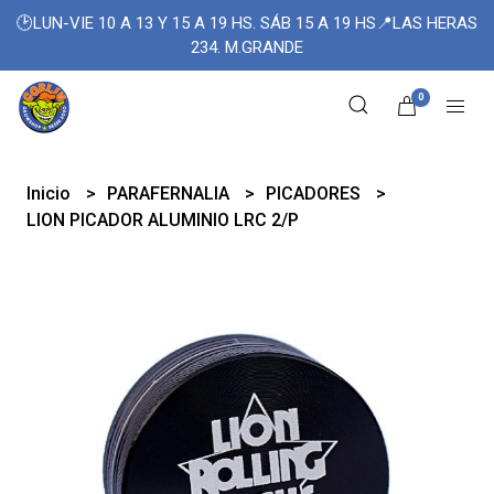
🕑LUN-VIE 10 A 13 Y 15 A 19 HS. SÁB 15 A 19 HS📍LAS HERAS
234. M.GRANDE
0
Inicio
PARAFERNALIA
PICADORES
LION PICADOR ALUMINIO LRC 2/P