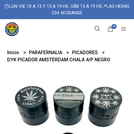
🕑LUN-VIE 10 A 13 Y 15 A 19 HS. SÁB 15 A 19 HS📍LAS HERAS
234. M.GRANDE
0
Inicio
PARAFERNALIA
PICADORES
DYK PICADOR AMSTERDAM CHALA 4/P NEGRO