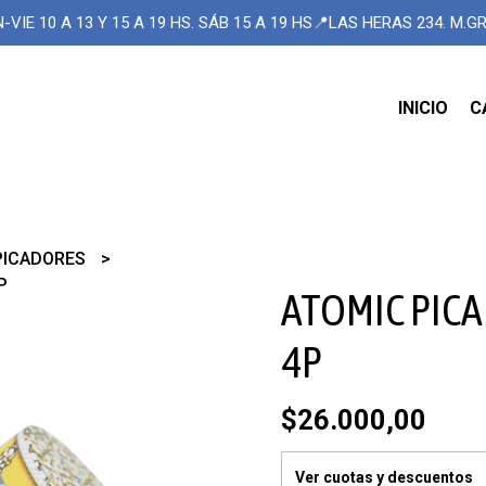
-VIE 10 A 13 Y 15 A 19 HS. SÁB 15 A 19 HS📍LAS HERAS 234. M.
INICIO
C
PICADORES
P
ATOMIC PIC
4P
$26.000,00
Ver cuotas y descuentos