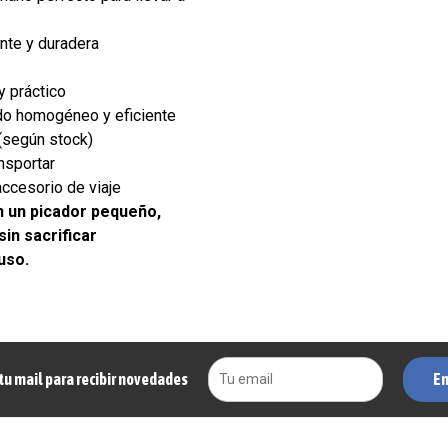
nte y duradera
y práctico
ado homogéneo y eficiente
(según stock)
ansportar
accesorio de viaje
 un picador pequeño,
sin sacrificar
uso.
En
tu mail para recibir novedades