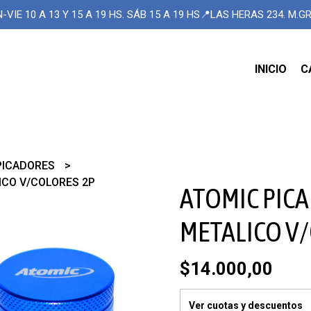
-VIE 10 A 13 Y 15 A 19 HS. SÁB 15 A 19 HS📍LAS HERAS 234. M.
INICIO
C
PICADORES
ICO V/COLORES 2P
ATOMIC PICA
METALICO V
$14.000,00
Ver cuotas y descuentos