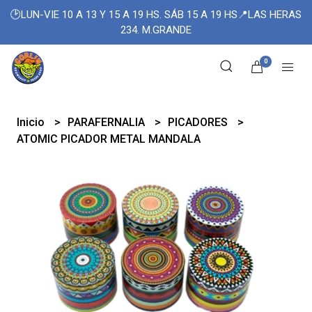
🕑LUN-VIE 10 A 13 Y 15 A 19 HS. SÁB 15 A 19 HS📍LAS HERAS
234. M.GRANDE
0
Inicio
PARAFERNALIA
PICADORES
ATOMIC PICADOR METAL MANDALA