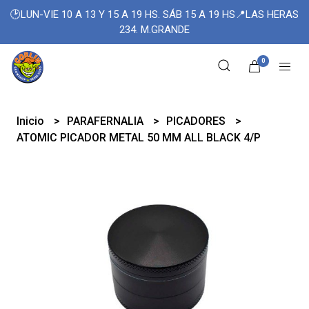
🕑LUN-VIE 10 A 13 Y 15 A 19 HS. SÁB 15 A 19 HS📍LAS HERAS
234. M.GRANDE
0
Inicio
PARAFERNALIA
PICADORES
ATOMIC PICADOR METAL 50 MM ALL BLACK 4/P