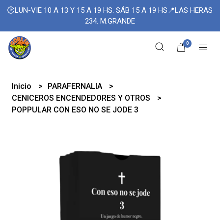
🕑LUN-VIE 10 A 13 Y 15 A 19 HS. SÁB 15 A 19 HS📍LAS HERAS
234. M.GRANDE
0
Inicio
PARAFERNALIA
CENICEROS ENCENDEDORES Y OTROS
POPPULAR CON ESO NO SE JODE 3