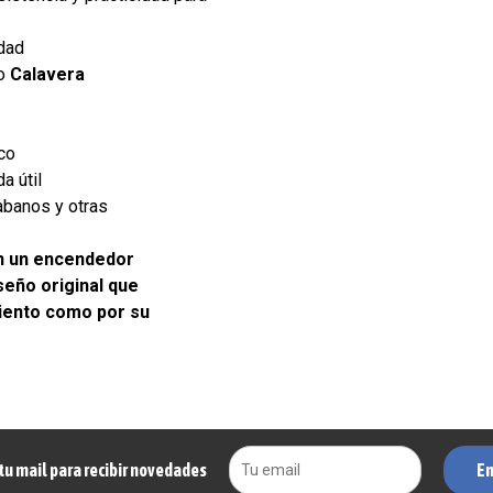
idad
do
Calavera
co
a útil
habanos y otras
n un encendedor
seño original que
iento como por su
En
tu mail para recibir novedades