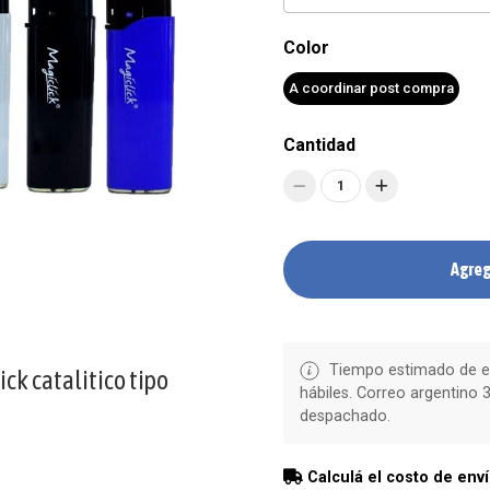
Color
A coordinar post compra
Cantidad
1
Agreg
Tiempo estimado de en
ck catalitico tipo
hábiles. Correo argentino 3
despachado.
Calculá el costo de env