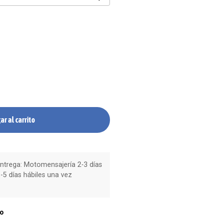
ar al carrito
trega: Motomensajería 2-3 días
-5 días hábiles una vez
ío