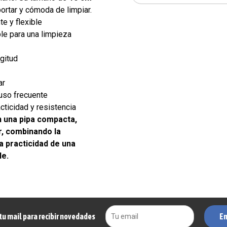
portar y cómoda de limpiar.
te y flexible
le para una limpieza
gitud
ar
uso frecuente
cticidad y resistencia
 una pipa compacta,
r, combinando la
la practicidad de una
le.
En
tu mail para recibir novedades