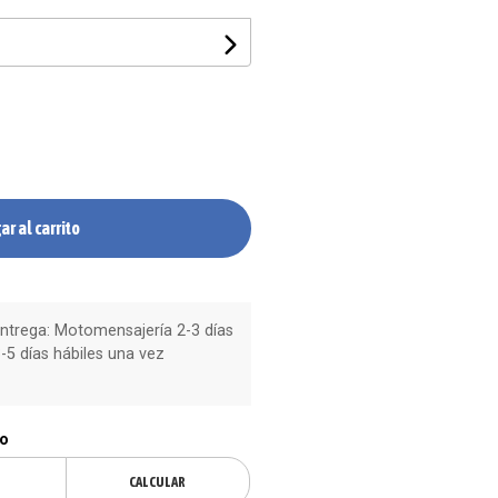
ar al carrito
trega: Motomensajería 2-3 días
-5 días hábiles una vez
ío
CALCULAR