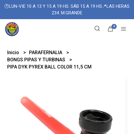
🕑LUN-VIE 10 A 13 Y 15 A 19 HS. SÁB 15 A 19 HS📍LAS HERAS
234. M.GRANDE
0
Inicio
PARAFERNALIA
BONGS PIPAS Y TURBINAS
PIPA DYK PYREX BALL COLOR 11,5 CM