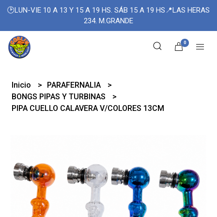
🕑LUN-VIE 10 A 13 Y 15 A 19 HS. SÁB 15 A 19 HS📍LAS HERAS
234. M.GRANDE
0
Inicio
PARAFERNALIA
BONGS PIPAS Y TURBINAS
PIPA CUELLO CALAVERA V/COLORES 13CM