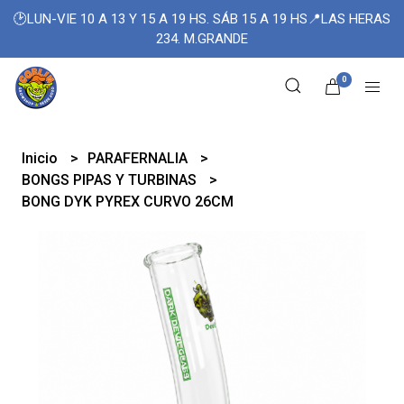
🕑LUN-VIE 10 A 13 Y 15 A 19 HS. SÁB 15 A 19 HS📍LAS HERAS
234. M.GRANDE
0
Inicio
PARAFERNALIA
BONGS PIPAS Y TURBINAS
BONG DYK PYREX CURVO 26CM