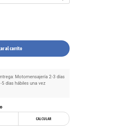
ar al carrito
trega: Motomensajería 2-3 días
-5 días hábiles una vez
ío
CALCULAR