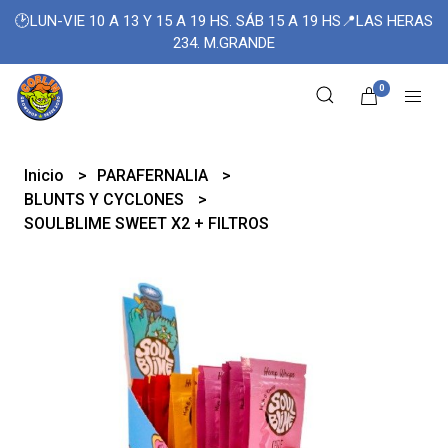
🕑LUN-VIE 10 A 13 Y 15 A 19 HS. SÁB 15 A 19 HS📍LAS HERAS
234. M.GRANDE
0
Inicio
PARAFERNALIA
BLUNTS Y CYCLONES
SOULBLIME SWEET X2 + FILTROS