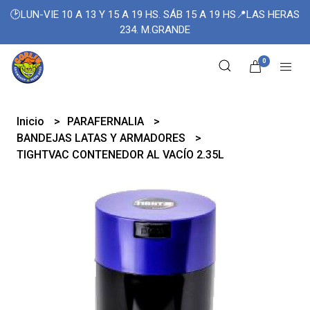
🕑LUN-VIE 10 A 13 Y 15 A 19 HS. SÁB 15 A 19 HS📍LAS HERAS
234. M.GRANDE
0
Inicio
PARAFERNALIA
BANDEJAS LATAS Y ARMADORES
TIGHTVAC CONTENEDOR AL VACÍO 2.35L