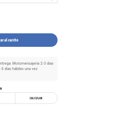
ar al carrito
trega: Motomensajería 2-3 días
-5 días hábiles una vez
ío
CALCULAR