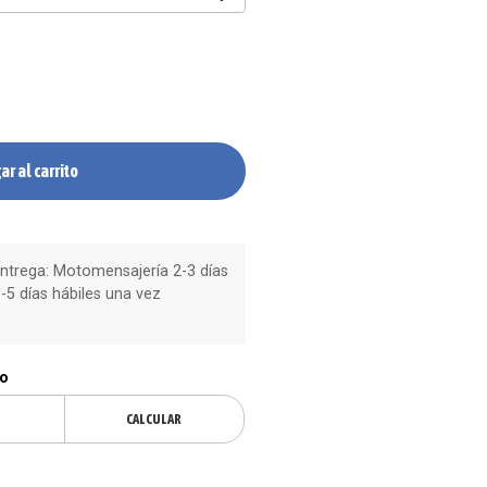
ar al carrito
trega: Motomensajería 2-3 días
-5 días hábiles una vez
ío
CALCULAR