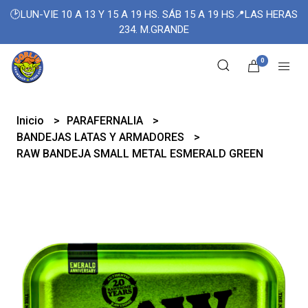
🕑LUN-VIE 10 A 13 Y 15 A 19 HS. SÁB 15 A 19 HS📍LAS HERAS
234. M.GRANDE
0
Inicio
PARAFERNALIA
BANDEJAS LATAS Y ARMADORES
RAW BANDEJA SMALL METAL ESMERALD GREEN