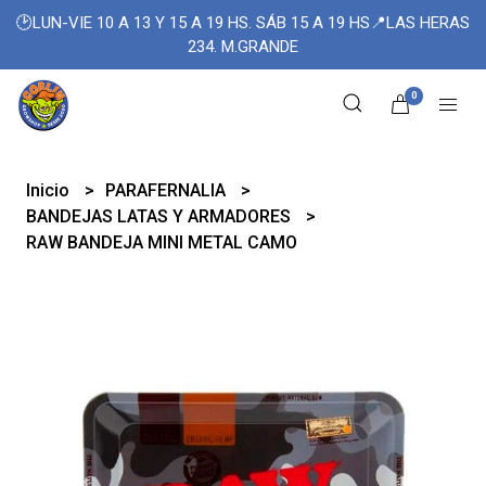
🕑LUN-VIE 10 A 13 Y 15 A 19 HS. SÁB 15 A 19 HS📍LAS HERAS
234. M.GRANDE
0
Inicio
PARAFERNALIA
BANDEJAS LATAS Y ARMADORES
RAW BANDEJA MINI METAL CAMO