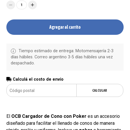
1
Agregar al carrito
Tiempo estimado de entrega: Motomensajería 2-3
días hábiles. Correo argentino 3-5 días hábiles una vez
despachado.
Calculá el costo de envío
CALCULAR
El
OCB Cargador de Cono con Poker
es un accesorio
diseñado para facilitar el llenado de conos de manera