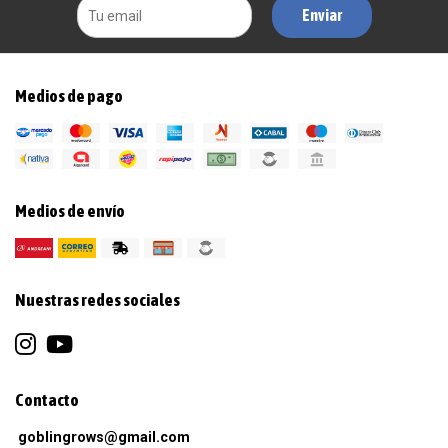
Enviar
Medios de pago
Medios de envío
Nuestras redes sociales
Contacto
goblingrows@gmail.com