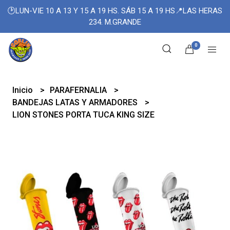
🕑LUN-VIE 10 A 13 Y 15 A 19 HS. SÁB 15 A 19 HS📍LAS HERAS
234. M.GRANDE
0
Inicio
PARAFERNALIA
BANDEJAS LATAS Y ARMADORES
LION STONES PORTA TUCA KING SIZE