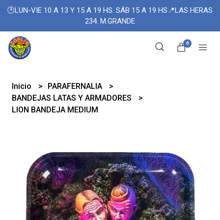
🕑LUN-VIE 10 A 13 Y 15 A 19 HS. SÁB 15 A 19 HS📍LAS HERAS
234. M.GRANDE
0
Inicio
PARAFERNALIA
BANDEJAS LATAS Y ARMADORES
LION BANDEJA MEDIUM