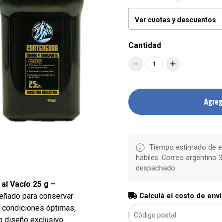
Ver cuotas y descuentos
Cantidad
1
Agreg
Tiempo estimado de en
hábiles. Correo argentino 3
despachado.
l Vacío 25 g –
eñado para conservar
Calculá el costo de env
n condiciones óptimas,
n diseño exclusivo