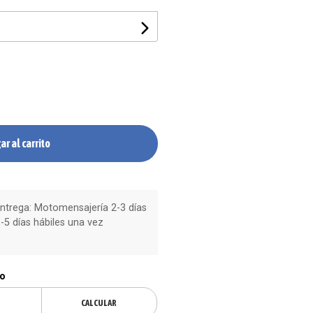
ar al carrito
trega: Motomensajería 2-3 días
-5 días hábiles una vez
ío
CALCULAR