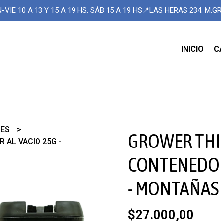
-VIE 10 A 13 Y 15 A 19 HS. SÁB 15 A 19 HS📍LAS HERAS 234. M.
INICIO
C
RES
GROWER TH
AL VACIO 25G -
CONTENEDOR
- MONTAÑAS
$27.000,00